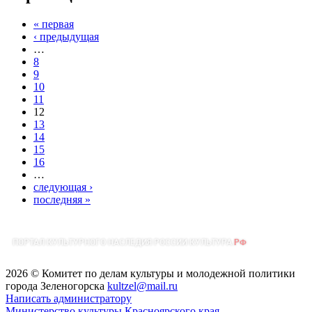
« первая
‹ предыдущая
…
8
9
10
11
12
13
14
15
16
…
следующая ›
последняя »
2026 © Комитет по делам культуры и молодежной политики
города Зеленогорска
kultzel@mail.ru
Написать администратору
Министерство культуры Красноярского края