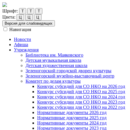
Шрифт:
Т
Т
Т
Цвета:
Ц
Ц
Ц
Версия для слабовидящих
Навигация
Новости
Афиша
Учреждения
Библиотека им. Маяковского
Детская музыкальная школа
Детская художественная школа
Зеленогорский городской дворец культуры
Зеленогорский музейно-выставочный центр
Комитет по делам культуры
Конкурс субсидий для СО НКО на 2026 год
Конкурс субсидий для СО НКО на 2025 год
Конкурс субсидии для СО НКО на 2024 год
Конкурс субсидии для СО НКО на 2023 год
Конкурс субсидии для СО НКО на 2022 год
Нормативные документы 2026 год
Нормативные документы 2025 год
Нормативные документы 2024 год
Нормативные документы 2023 год