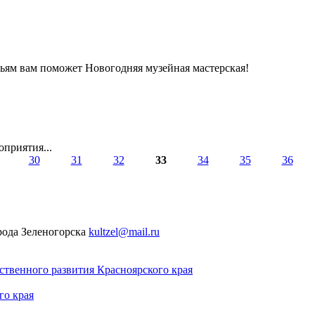
ньям вам поможет Новогодняя музейная мастерская!
приятия...
30
31
32
33
34
35
36
рода Зеленогорска
kultzel@mail.ru
твенного развития Красноярского края
го края