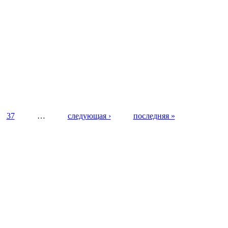
37
…
следующая ›
последняя »