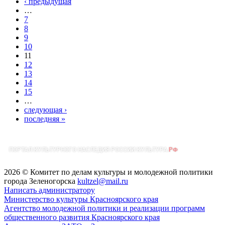
‹ предыдущая
…
7
8
9
10
11
12
13
14
15
…
следующая ›
последняя »
2026 © Комитет по делам культуры и молодежной политики
города Зеленогорска
kultzel@mail.ru
Написать администратору
Министерство культуры Красноярского края
Агентство молодежной политики и реализации программ
общественного развития Красноярского края