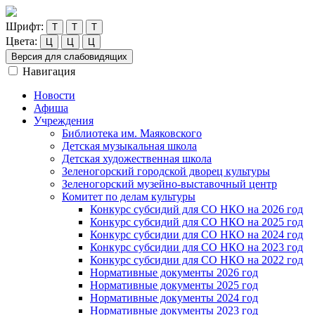
Шрифт:
Т
Т
Т
Цвета:
Ц
Ц
Ц
Версия для слабовидящих
Навигация
Новости
Афиша
Учреждения
Библиотека им. Маяковского
Детская музыкальная школа
Детская художественная школа
Зеленогорский городской дворец культуры
Зеленогорский музейно-выставочный центр
Комитет по делам культуры
Конкурс субсидий для СО НКО на 2026 год
Конкурс субсидий для СО НКО на 2025 год
Конкурс субсидии для СО НКО на 2024 год
Конкурс субсидии для СО НКО на 2023 год
Конкурс субсидии для СО НКО на 2022 год
Нормативные документы 2026 год
Нормативные документы 2025 год
Нормативные документы 2024 год
Нормативные документы 2023 год