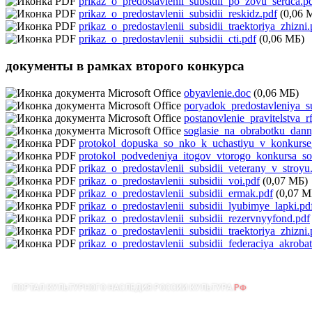
prikaz_o_predostavlenii_subsidii_po_zovu_serdca.p
prikaz_o_predostavlenii_subsidii_reskidz.pdf
(0,06 
prikaz_o_predostavlenii_subsidii_traektoriya_zhizni.
prikaz_o_predostavlenii_subsidii_cti.pdf
(0,06 МБ)
документы в рамках второго конкурса
obyavlenie.doc
(0,06 МБ)
poryadok_predostavleniya_su
postanovlenie_pravitelstva
soglasie_na_obrabotku_dan
protokol_dopuska_so_nko_k_uchastiyu_v_konkurse_
protokol_podvedeniya_itogov_vtorogo_konkursa_so
prikaz_o_predostavlenii_subsidii_veterany_v_stroyu
prikaz_o_predostavlenii_subsidii_voi.pdf
(0,07 МБ)
prikaz_o_predostavlenii_subsidii_ermak.pdf
(0,07 М
prikaz_o_predostavlenii_subsidii_lyubimye_lapki.pd
prikaz_o_predostavlenii_subsidii_rezervnyyfond.pdf
prikaz_o_predostavlenii_subsidii_traektoriya_zhizni.
prikaz_o_predostavlenii_subsidii_federaciya_akrobat