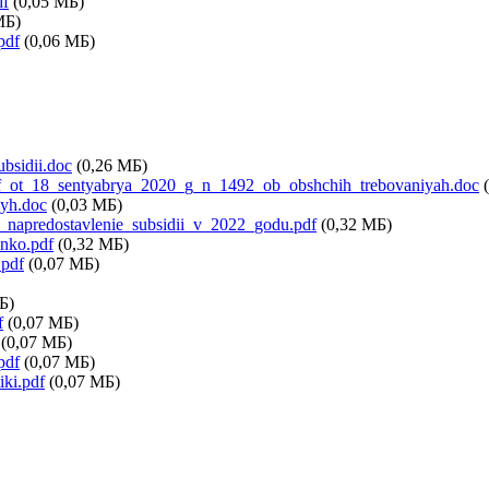
df
(0,05 МБ)
МБ)
pdf
(0,06 МБ)
bsidii.doc
(0,26 МБ)
_rf_ot_18_sentyabrya_2020_g_n_1492_ob_obshchih_trebovaniyah.doc
nyh.doc
(0,03 МБ)
napredostavlenie_subsidii_v_2022_godu.pdf
(0,32 МБ)
nko.pdf
(0,32 МБ)
.pdf
(0,07 МБ)
Б)
f
(0,07 МБ)
(0,07 МБ)
pdf
(0,07 МБ)
iki.pdf
(0,07 МБ)