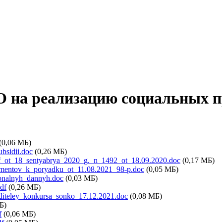
 на реализацию социальных пр
(0,06 МБ)
bsidii.doc
(0,26 МБ)
_rf_ot_18_sentyabrya_2020_g._n_1492_ot_18.09.2020.doc
(0,17 МБ)
umentov_k_poryadku_ot_11.08.2021_98-p.doc
(0,05 МБ)
sonalnyh_dannyh.doc
(0,03 МБ)
df
(0,26 МБ)
diteley_konkursa_sonko_17.12.2021.doc
(0,08 МБ)
Б)
f
(0,06 МБ)