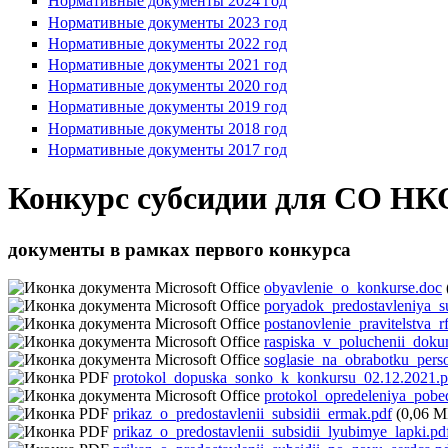
Нормативные документы 2024 год
Нормативные документы 2023 год
Нормативные документы 2022 год
Нормативные документы 2021 год
Нормативные документы 2020 год
Нормативные документы 2019 год
Нормативные документы 2018 год
Нормативные документы 2017 год
Конкурс субсидии для СО НКО
документы в рамках первого конкурса
obyavlenie_o_konkurse.doc
poryadok_predostavleniya_su
postanovlenie_pravitelstva
raspiska_v_poluchenii_dok
soglasie_na_obrabotku_per
protokol_dopuska_sonko_k_konkursu_02.12.2021.p
protokol_opredeleniya_pobe
prikaz_o_predostavlenii_subsidii_ermak.pdf
(0,06 М
prikaz_o_predostavlenii_subsidii_lyubimye_lapki.pd