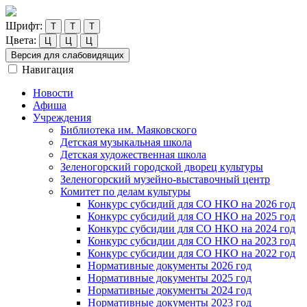
Шрифт:
Т
Т
Т
Цвета:
Ц
Ц
Ц
Версия для слабовидящих
Навигация
Новости
Афиша
Учреждения
Библиотека им. Маяковского
Детская музыкальная школа
Детская художественная школа
Зеленогорский городской дворец культуры
Зеленогорский музейно-выставочный центр
Комитет по делам культуры
Конкурс субсидий для СО НКО на 2026 год
Конкурс субсидий для СО НКО на 2025 год
Конкурс субсидии для СО НКО на 2024 год
Конкурс субсидии для СО НКО на 2023 год
Конкурс субсидии для СО НКО на 2022 год
Нормативные документы 2026 год
Нормативные документы 2025 год
Нормативные документы 2024 год
Нормативные документы 2023 год