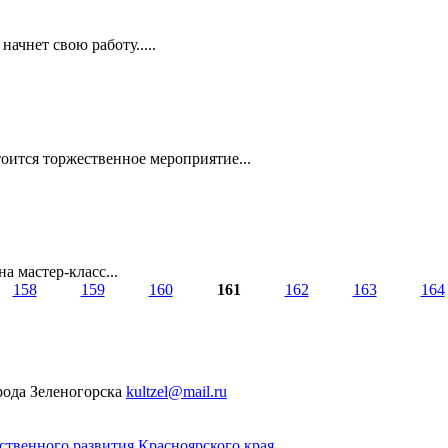
ачнет свою работу.....
тоится торжественное мероприятие...
 мастер-класс...
158
159
160
161
162
163
164
рода Зеленогорска
kultzel@mail.ru
твенного развития Красноярского края