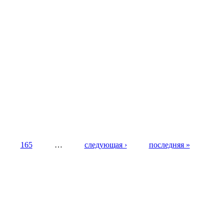
165
…
следующая ›
последняя »