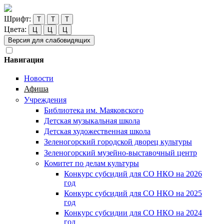
Шрифт:
Т
Т
Т
Цвета:
Ц
Ц
Ц
Версия для слабовидящих
Навигация
Новости
Афиша
Учреждения
Библиотека им. Маяковского
Детская музыкальная школа
Детская художественная школа
Зеленогорский городской дворец культуры
Зеленогорский музейно-выставочный центр
Комитет по делам культуры
Конкурс субсидий для СО НКО на 2026
год
Конкурс субсидий для СО НКО на 2025
год
Конкурс субсидии для СО НКО на 2024
год