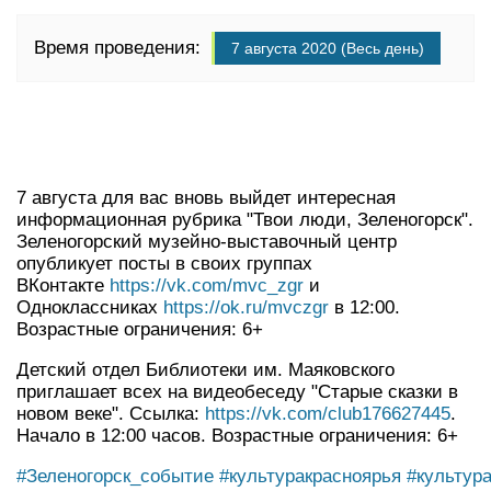
Время проведения:
7 августа 2020 (Весь день)
7 августа для вас вновь выйдет интересная
информационная рубрика "Твои люди, Зеленогорск".
Зеленогорский музейно-выставочный центр
опубликует посты в своих группах
ВКонтакте
https://vk.com/mvc_zgr
и
Одноклассниках
https://ok.ru/mvczgr
в 12:00.
Возрастные ограничения: 6+
Детский отдел Библиотеки им. Маяковского
приглашает всех на видеобеседу "Старые сказки в
новом веке". Ссылка:
https://vk.com/club176627445
.
Начало в 12:00 часов. Возрастные ограничения: 6+
#Зеленогорск_событие
#культуракрасноярья
#культур