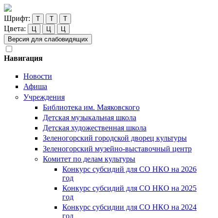
Шрифт:
Т
Т
Т
Цвета:
Ц
Ц
Ц
Версия для слабовидящих
Навигация
Новости
Афиша
Учреждения
Библиотека им. Маяковского
Детская музыкальная школа
Детская художественная школа
Зеленогорский городской дворец культуры
Зеленогорский музейно-выставочный центр
Комитет по делам культуры
Конкурс субсидий для СО НКО на 2026
год
Конкурс субсидий для СО НКО на 2025
год
Конкурс субсидии для СО НКО на 2024
год