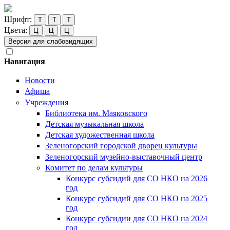
Шрифт:
Т
Т
Т
Цвета:
Ц
Ц
Ц
Версия для слабовидящих
Навигация
Новости
Афиша
Учреждения
Библиотека им. Маяковского
Детская музыкальная школа
Детская художественная школа
Зеленогорский городской дворец культуры
Зеленогорский музейно-выставочный центр
Комитет по делам культуры
Конкурс субсидий для СО НКО на 2026
год
Конкурс субсидий для СО НКО на 2025
год
Конкурс субсидии для СО НКО на 2024
год