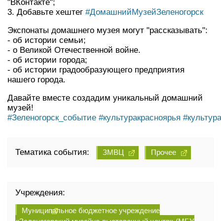
"ВКонтакте";
3. Добавьте хештег
#ДомашнийМузейЗеленогорск
Экспонаты домашнего музея могут "рассказывать":
- об истории семьи;
- о Великой Отечественной войне.
- об истории города;
- об истории градообразующего предприятия
нашего города.
Давайте вместе создадим уникальный домашний
музей!
#Зеленогорск_событие
#культуракрасноярья
#культур
Тематика события:
ЗМВЦ
Прочее
Учреждения:
Муниципальное бюджетное учреждение