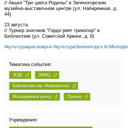
// Акция "Три цвета Родины" в Зеленогорском
музейно-выставочном центре (ул. Набережная, д.
44)
23 августа
// Турнир знатоков "Гордо реет триколор" в
Библиотеке (ул. Советской Армии, д. 8)
#культуракрасноярья
#культураЗеленогорск
#сМолодё
Тематика события:
ЗГДК
ЗМВЦ
Библиотека им. Маяковского
Молодежный центр
Прочее
Учреждения: