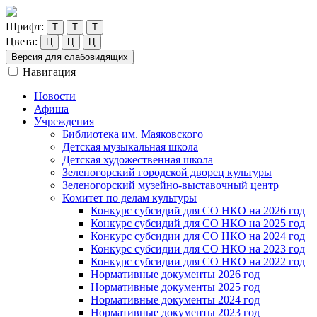
Шрифт:
Т
Т
Т
Цвета:
Ц
Ц
Ц
Версия для слабовидящих
Навигация
Новости
Афиша
Учреждения
Библиотека им. Маяковского
Детская музыкальная школа
Детская художественная школа
Зеленогорский городской дворец культуры
Зеленогорский музейно-выставочный центр
Комитет по делам культуры
Конкурс субсидий для СО НКО на 2026 год
Конкурс субсидий для СО НКО на 2025 год
Конкурс субсидии для СО НКО на 2024 год
Конкурс субсидии для СО НКО на 2023 год
Конкурс субсидии для СО НКО на 2022 год
Нормативные документы 2026 год
Нормативные документы 2025 год
Нормативные документы 2024 год
Нормативные документы 2023 год