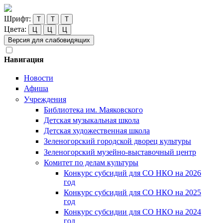
Шрифт:
Т
Т
Т
Цвета:
Ц
Ц
Ц
Версия для слабовидящих
Навигация
Новости
Афиша
Учреждения
Библиотека им. Маяковского
Детская музыкальная школа
Детская художественная школа
Зеленогорский городской дворец культуры
Зеленогорский музейно-выставочный центр
Комитет по делам культуры
Конкурс субсидий для СО НКО на 2026
год
Конкурс субсидий для СО НКО на 2025
год
Конкурс субсидии для СО НКО на 2024
год