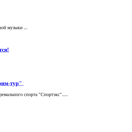
ой музыки ...
ся!
трим-тур"
мального спорта "Спортэкс".....