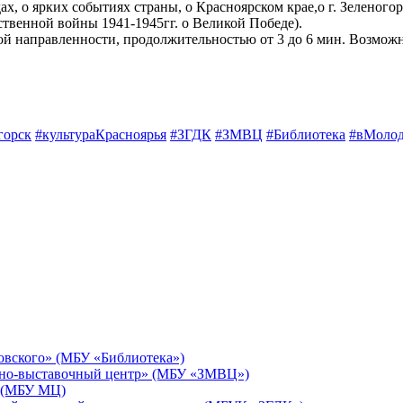
х, о ярких событиях страны, о Красноярском крае,о г. Зеленогор
ственной войны 1941-1945гг. о Великой Победе).
ой направленности, продолжительностью от 3 до 6 мин. Возмож
горск
#культураКрасноярья
#ЗГДК
#ЗМВЦ
#Библиотека
#вМоло
овского» (МБУ «Библиотека»)
йно-выставочный центр» (МБУ «ЗМВЦ»)
 (МБУ МЦ)