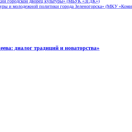
кий городской дворец культуры» (МБУК «ЗГДК»)
уры и молодежной политики города Зеленогорска» (МКУ «Комит
ева: диалог традиций и новаторства»