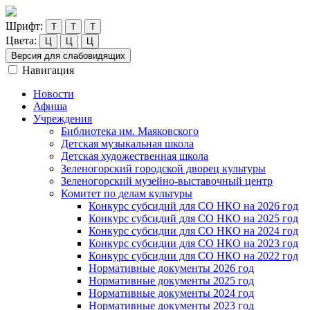
Шрифт:
Т
Т
Т
Цвета:
Ц
Ц
Ц
Версия для слабовидящих
Навигация
Новости
Афиша
Учреждения
Библиотека им. Маяковского
Детская музыкальная школа
Детская художественная школа
Зеленогорский городской дворец культуры
Зеленогорский музейно-выставочный центр
Комитет по делам культуры
Конкурс субсидий для СО НКО на 2026 год
Конкурс субсидий для СО НКО на 2025 год
Конкурс субсидии для СО НКО на 2024 год
Конкурс субсидии для СО НКО на 2023 год
Конкурс субсидии для СО НКО на 2022 год
Нормативные документы 2026 год
Нормативные документы 2025 год
Нормативные документы 2024 год
Нормативные документы 2023 год