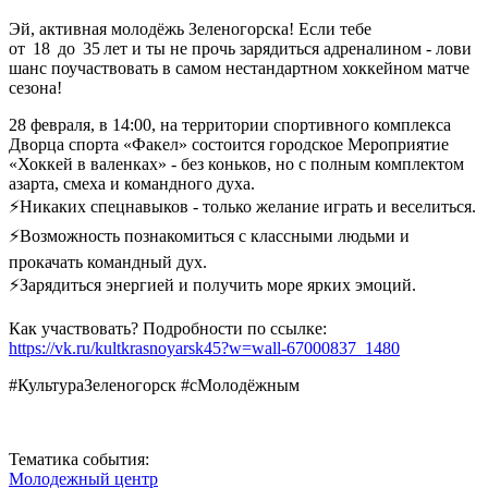
Эй, активная молодёжь Зеленогорска! Если тебе
от 18 до 35 лет и ты не прочь зарядиться адреналином - лови
шанс поучаствовать в самом нестандартном хоккейном матче
сезона!
28 февраля, в 14:00, на территории спортивного комплекса
Дворца спорта «Факел» состоится городское Мероприятие
«Хоккей в валенках» - без коньков, но с полным комплектом
азарта, смеха и командного духа.
⚡️Никаких спецнавыков - только желание играть и веселиться.
⚡️Возможность познакомиться с классными людьми и
прокачать командный дух.
⚡️Зарядиться энергией и получить море ярких эмоций.
Как участвовать? Подробности по ссылке:
https://vk.ru/kultkrasnoyarsk45?w=wall-67000837_1480
#КультураЗеленогорск #сМолодёжным
Тематика события:
Молодежный центр