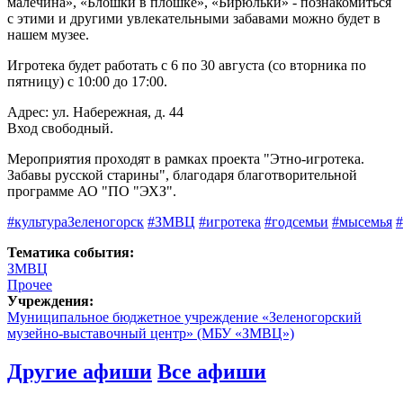
малечина», «Блошки в плошке», «Бирюльки» - познакомиться
с этими и другими увлекательными забавами можно будет в
нашем музее.
Игротека будет работать с 6 по 30 августа (со вторника по
пятницу) с 10:00 до 17:00.
Адрес: ул. Набережная, д. 44
Вход свободный.
Мероприятия проходят в рамках проекта "Этно-игротека.
Забавы русской старины", благодаря благотворительной
программе АО "ПО "ЭХЗ".
#культураЗеленогорск
#ЗМВЦ
#игротека
#годсемьи
#мысемья
#
Тематика события:
ЗМВЦ
Прочее
Учреждения:
Муниципальное бюджетное учреждение «Зеленогорский
музейно-выставочный центр» (МБУ «ЗМВЦ»)
Другие афиши
Все афиши