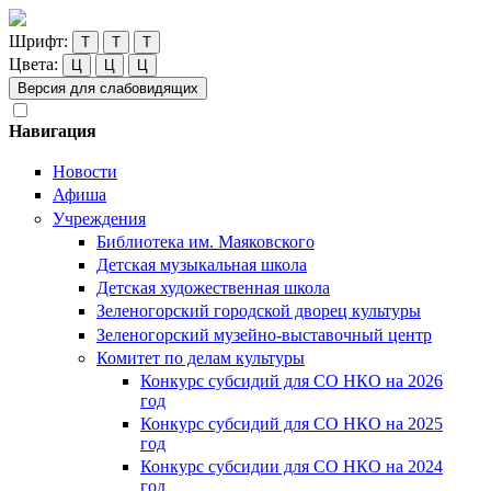
Шрифт:
Т
Т
Т
Цвета:
Ц
Ц
Ц
Версия для слабовидящих
Навигация
Новости
Афиша
Учреждения
Библиотека им. Маяковского
Детская музыкальная школа
Детская художественная школа
Зеленогорский городской дворец культуры
Зеленогорский музейно-выставочный центр
Комитет по делам культуры
Конкурс субсидий для СО НКО на 2026
год
Конкурс субсидий для СО НКО на 2025
год
Конкурс субсидии для СО НКО на 2024
год