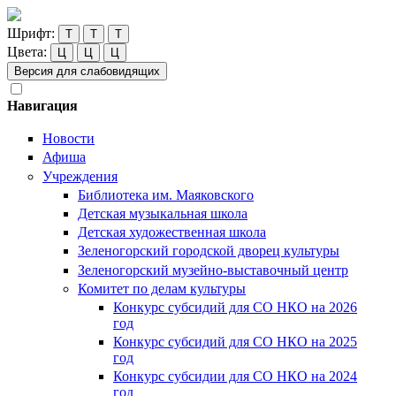
Шрифт:
Т
Т
Т
Цвета:
Ц
Ц
Ц
Версия для слабовидящих
Навигация
Новости
Афиша
Учреждения
Библиотека им. Маяковского
Детская музыкальная школа
Детская художественная школа
Зеленогорский городской дворец культуры
Зеленогорский музейно-выставочный центр
Комитет по делам культуры
Конкурс субсидий для СО НКО на 2026
год
Конкурс субсидий для СО НКО на 2025
год
Конкурс субсидии для СО НКО на 2024
год