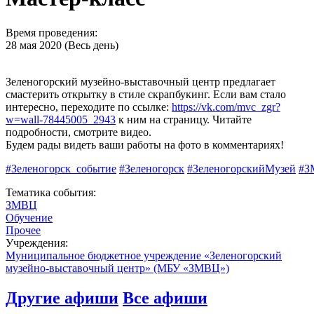
Время проведения:
28 мая 2020 (Весь день)
Зеленогорский музейно-выставочный центр предлагает
смастерить открытку в стиле скрапбукинг. Если вам стало
интересно, переходите по ссылке:
https://vk.com/mvc_zgr?
w=wall-78445005_2943
к ним на страницу. Читайте
подробности, смотрите видео.
Будем рады видеть ваши работы на фото в комментариях!
#Зеленогорск_событие
#Зеленогорск
#ЗеленогорскийМузей
#З
Тематика события:
ЗМВЦ
Обучение
Прочее
Учреждения:
Муниципальное бюджетное учреждение «Зеленогорский
музейно-выставочный центр» (МБУ «ЗМВЦ»)
Другие афиши
Все афиши