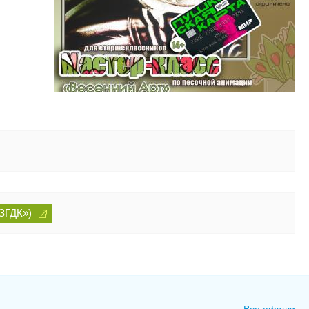
ЗГДК»)