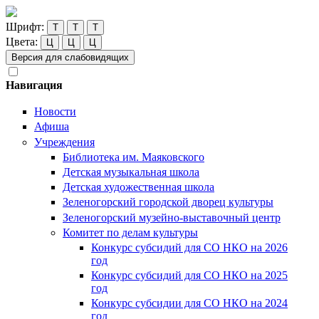
Шрифт:
Т
Т
Т
Цвета:
Ц
Ц
Ц
Версия для слабовидящих
Навигация
Новости
Афиша
Учреждения
Библиотека им. Маяковского
Детская музыкальная школа
Детская художественная школа
Зеленогорский городской дворец культуры
Зеленогорский музейно-выставочный центр
Комитет по делам культуры
Конкурс субсидий для СО НКО на 2026
год
Конкурс субсидий для СО НКО на 2025
год
Конкурс субсидии для СО НКО на 2024
год