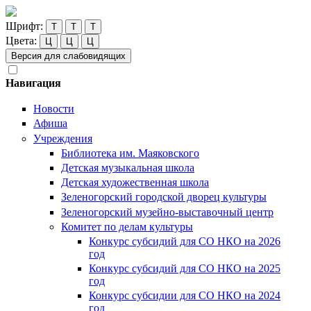
Шрифт:
Т
Т
Т
Цвета:
Ц
Ц
Ц
Версия для слабовидящих
Навигация
Новости
Афиша
Учреждения
Библиотека им. Маяковского
Детская музыкальная школа
Детская художественная школа
Зеленогорский городской дворец культуры
Зеленогорский музейно-выставочный центр
Комитет по делам культуры
Конкурс субсидий для СО НКО на 2026
год
Конкурс субсидий для СО НКО на 2025
год
Конкурс субсидии для СО НКО на 2024
год