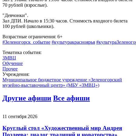
70 рублей (взрослые).
"Девчонки".
Зал ДПИ. Начало в 15:30 часов. Стоимость входного билета
100 рублей (школьники).
Возрастные ограничения: 6+
#Зеленогорск_событие
#культуракрасноярья
#культураЗеленого
Тематика события:
ЗМВЦ
Обучение
Прочее
Учреждения:
Муниципальное бюджетное учреждение «Зеленогорский
музейно-выставочный центр» (МБУ «ЗМВЦ»)
Другие афиши
Все афиши
11 сентября 2026
Круглый стол «Художественный мир Андрея
Поздеева: диалог традиций и новаторства»