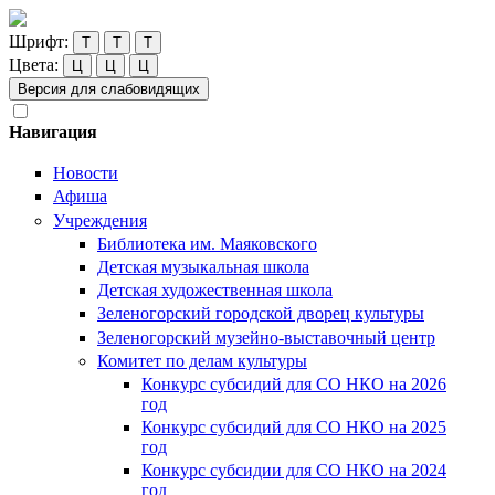
Шрифт:
Т
Т
Т
Цвета:
Ц
Ц
Ц
Версия для слабовидящих
Навигация
Новости
Афиша
Учреждения
Библиотека им. Маяковского
Детская музыкальная школа
Детская художественная школа
Зеленогорский городской дворец культуры
Зеленогорский музейно-выставочный центр
Комитет по делам культуры
Конкурс субсидий для СО НКО на 2026
год
Конкурс субсидий для СО НКО на 2025
год
Конкурс субсидии для СО НКО на 2024
год