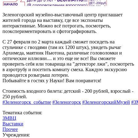
Зеленогорский музейно-выставочный центр приглашает
жителей города на выставку, где все экспонаты
интерактивные. Можно всё потрогать, посмотреть,
поэкспериментировать и сфотографировать.
С 27 февраля по 2 марта каждый сможет посидеть на
стульчике с гвоздями (там их 1200 штук), увидеть рычаг
Архимеда, маятник Ньютона, различные головоломки и
оптические иллюзии.... и это еще не все! Вы сможете
проверить себя или товарища на "детекторе лжи", посмотреть
в аэротрубу и посетить комнату смеха. Каждую экскурсию
проводится розыгрыш лотереи.
Побывайте в гостях у Науки! Вам понравится!
Стоимость входного билета: детский - 200 рублей, взрослый -
250 рублей.
#Зеленогорск_событие
#Зеленогорск
#ЗеленогорскийМузей
#З
Тематика события:
ЗМВЦ
Выставки
Прочее
Учреждения: