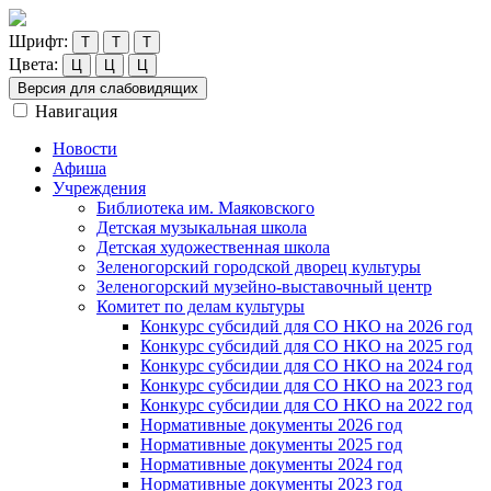
Шрифт:
Т
Т
Т
Цвета:
Ц
Ц
Ц
Версия для слабовидящих
Навигация
Новости
Афиша
Учреждения
Библиотека им. Маяковского
Детская музыкальная школа
Детская художественная школа
Зеленогорский городской дворец культуры
Зеленогорский музейно-выставочный центр
Комитет по делам культуры
Конкурс субсидий для СО НКО на 2026 год
Конкурс субсидий для СО НКО на 2025 год
Конкурс субсидии для СО НКО на 2024 год
Конкурс субсидии для СО НКО на 2023 год
Конкурс субсидии для СО НКО на 2022 год
Нормативные документы 2026 год
Нормативные документы 2025 год
Нормативные документы 2024 год
Нормативные документы 2023 год