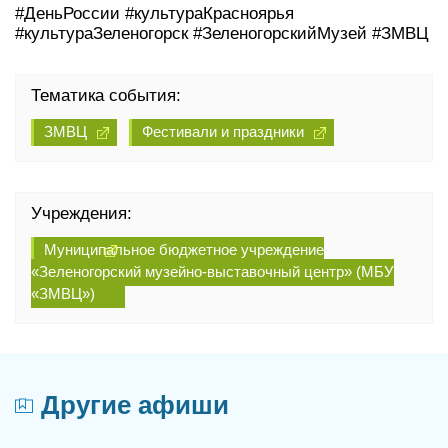
#ДеньРоссии #культураКрасноярья
#культураЗеленогорск #ЗеленогорскийМузей #ЗМВЦ
Тематика события:
ЗМВЦ
Фестивали и праздники
Учреждения:
Муниципальное бюджетное учреждение
«Зеленогорский музейно-выставочный центр» (МБУ
«ЗМВЦ»)
Другие афиши