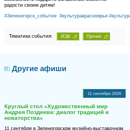
радости своим детям!
#Зеленогорск_событие
#культуракрасноярья
#культур
Тематика события:
ЗГДК
Прочее
Другие афиши
11 сентября 2026
Круглый стол «Художественный мир
Андрея Поздеева: диалог традиций и
новаторства»
11 сентября в Зеленогорском музейно-выставочном