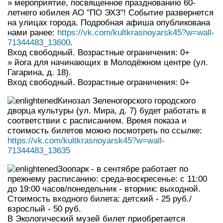
» мероприятие, посвященное празднованию 60-
летнего юбилея АО "ПО ЭХЗ"! Событие развернется
на улицах города. Подробная афиша опубликована
нами ранее:
https://vk.com/kultkrasnoyarsk45?w=wall-
71344483_13600
.
Вход свободный. Возрастные ограничения: 0+
» йога для начинающих в Молодёжном центре (ул.
Гагарина, д. 18).
Вход свободный. Возрастные ограничения: 0+
Кинозал Зеленогорского городского
дворца культуры (ул. Мира, д. 7) будет работать в
соответствии с расписанием. Время показа и
стоимость билетов можно посмотреть по ссылке:
https://vk.com/kultkrasnoyarsk45?w=wall-
71344483_13635
Зоопарк - в сентябре работает по
прежнему расписанию: среда-воскресенье: с 11:00
до 19:00 часов/понедельник - вторник: выходной.
Стоимость входного билета: детский - 25 руб./
взрослый - 50 руб.
В Экологический музей билет приобретается