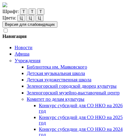
Шрифт:
Т
Т
Т
Цвета:
Ц
Ц
Ц
Версия для слабовидящих
Навигация
Новости
Афиша
Учреждения
Библиотека им. Маяковского
Детская музыкальная школа
Детская художественная школа
Зеленогорский городской дворец культуры
Зеленогорский музейно-выставочный центр
Комитет по делам культуры
Конкурс субсидий для СО НКО на 2026
год
Конкурс субсидий для СО НКО на 2025
год
Конкурс субсидии для СО НКО на 2024
год