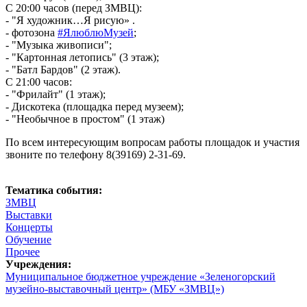
С 20:00 часов (перед ЗМВЦ):
- "Я художник…Я рисую» .
- фотозона
#ЯлюблюМузей
;
- "Музыка живописи";
- "Картонная летопись" (3 этаж);
- "Батл Бардов" (2 этаж).
С 21:00 часов:
- "Фрилайт" (1 этаж);
- Дискотека (площадка перед музеем);
- "Необычное в простом" (1 этаж)
По всем интересующим вопросам работы площадок и участия
звоните по телефону 8(39169) 2-31-69.
Тематика события:
ЗМВЦ
Выставки
Концерты
Обучение
Прочее
Учреждения:
Муниципальное бюджетное учреждение «Зеленогорский
музейно-выставочный центр» (МБУ «ЗМВЦ»)