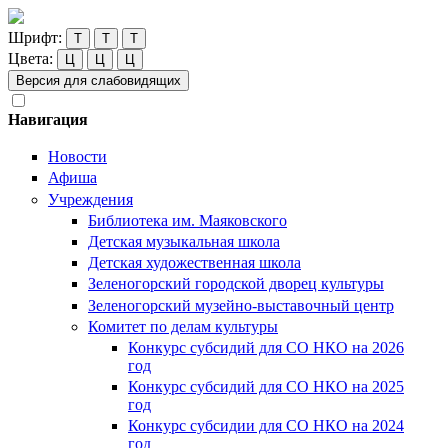
Шрифт:
Т
Т
Т
Цвета:
Ц
Ц
Ц
Версия для слабовидящих
Навигация
Новости
Афиша
Учреждения
Библиотека им. Маяковского
Детская музыкальная школа
Детская художественная школа
Зеленогорский городской дворец культуры
Зеленогорский музейно-выставочный центр
Комитет по делам культуры
Конкурс субсидий для СО НКО на 2026
год
Конкурс субсидий для СО НКО на 2025
год
Конкурс субсидии для СО НКО на 2024
год