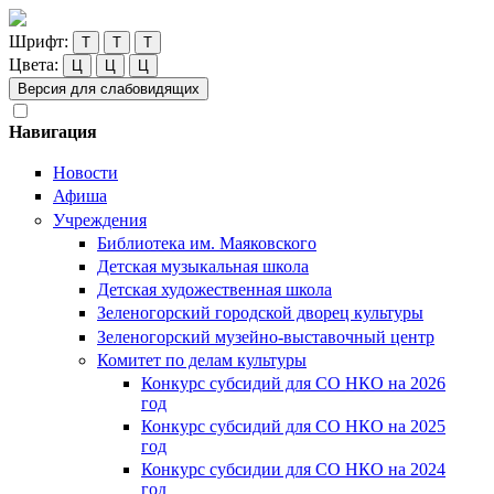
Шрифт:
Т
Т
Т
Цвета:
Ц
Ц
Ц
Версия для слабовидящих
Навигация
Новости
Афиша
Учреждения
Библиотека им. Маяковского
Детская музыкальная школа
Детская художественная школа
Зеленогорский городской дворец культуры
Зеленогорский музейно-выставочный центр
Комитет по делам культуры
Конкурс субсидий для СО НКО на 2026
год
Конкурс субсидий для СО НКО на 2025
год
Конкурс субсидии для СО НКО на 2024
год