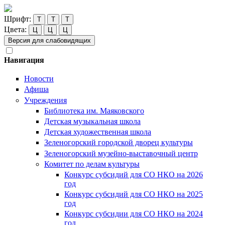
Шрифт:
Т
Т
Т
Цвета:
Ц
Ц
Ц
Версия для слабовидящих
Навигация
Новости
Афиша
Учреждения
Библиотека им. Маяковского
Детская музыкальная школа
Детская художественная школа
Зеленогорский городской дворец культуры
Зеленогорский музейно-выставочный центр
Комитет по делам культуры
Конкурс субсидий для СО НКО на 2026
год
Конкурс субсидий для СО НКО на 2025
год
Конкурс субсидии для СО НКО на 2024
год