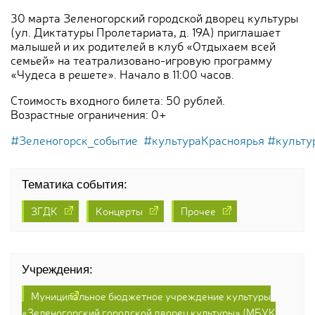
30 марта Зеленогорский городской дворец культуры
(ул. Диктатуры Пролетариата, д. 19А) приглашает
малышей и их родителей в клуб «Отдыхаем всей
семьей» на театрализовано-игровую программу
«Чудеса в решете». Начало в 11:00 часов.
Стоимость входного билета: 50 рублей.
Возрастные ограничения: 0+
#Зеленогорск_событие
#культураКрасноярья
#культу
Тематика события:
ЗГДК
Концерты
Прочее
Учреждения:
Муниципальное бюджетное учреждение культуры
«Зеленогорский городской дворец культуры» (МБУК