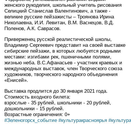
женского рукоделия, школьный учитель рисования
Селицкий Станислав Валентинович, а также -
великие русские пейзажисты – Троянова Ирина
Николаевна, И.И. Левитан, В.М. Васнецов, В.Д.
Поленов, А.К. Саврасов.
Приверженец русской реалистической школы,
Владимир Сергеевич представит на своей выставке
сибирские пейзажи, в которых любуется родными
местами: изгибами рек, пшеничными полями,
жизнью неба. В.С.Афанасьев - участник краевых и
международных выставок, член Творческого союза
художников, творческого народного объединения
«Енисей».
Выставка продлится до 30 января 2021 года.
Стоимость входного билета:
взрослые - 35 рублей, школьники - 20 рублей,
дошкольники - 15 рублей.
Возрастные ограничения: 0+
#Зеленогорск_событие
#культуракрасноярья
#культур