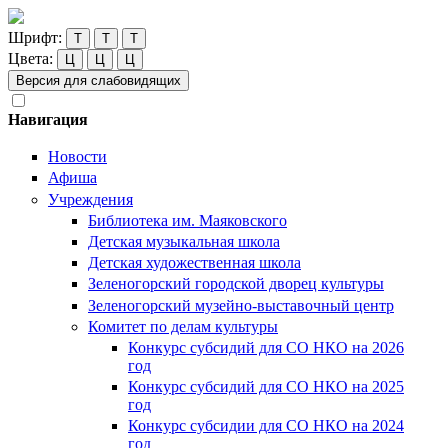
Шрифт:
Т
Т
Т
Цвета:
Ц
Ц
Ц
Версия для слабовидящих
Навигация
Новости
Афиша
Учреждения
Библиотека им. Маяковского
Детская музыкальная школа
Детская художественная школа
Зеленогорский городской дворец культуры
Зеленогорский музейно-выставочный центр
Комитет по делам культуры
Конкурс субсидий для СО НКО на 2026
год
Конкурс субсидий для СО НКО на 2025
год
Конкурс субсидии для СО НКО на 2024
год