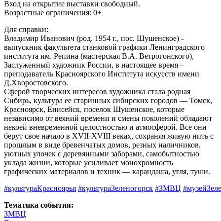
Вход на открытие выставки свободный.
Возрастные ограничения: 0+
Для справки:
Владимир Иванович (род. 1954 г., пос. Шушенское) -
выпускник факультета станковой графики Ленинградского
института им. Репина (мастерская В.А. Ветрогонского),
Заслуженный художник России, в настоящее время –
преподаватель Красноярского Института искусств имени
Д.Хворостовского.
Сферой творческих интересов художника стала родная
Сибирь, культура ее старинных сибирских городов — Томск,
Красноярск, Енисейск, поселок Шушенское, которые
независимо от веяний времени и смены поколений обладают
некоей вневременной целостностью и атмосферой. Все они
берут свое начало в ХVII-ХVIII веках, сохраняя живую нить с
прошлым в виде бревенчатых домов, резных наличников,
уютных улочек с деревянными заборами, самобытностью
уклада жизни, которые усиливает монохромность
графических материалов и техник — карандаша, угля, туши.
#культураКрасноярья
#культураЗеленогорск
#ЗМВЦ
#музейЗел
Тематика события:
ЗМВЦ