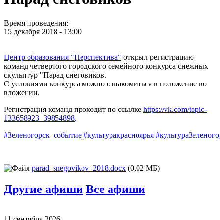
Время проведения:
15 декабря 2018 - 13:00
Центр образования "Перспектива"
открыл регистрацию
команд четвертого городского семейного конкурса снежных
скульптур "Парад снеговиков.
С условиями конкурса можно ознакомиться в положение во
вложении.
Регистрация команд проходит по ссылке
https://vk.com/topic-
133658923_39854898
.
#Зеленогорск_событие
#культуракрасноярья
#культураЗеленого
parad_snegovikov_2018.docx
(0,02 МБ)
Другие афиши
Все афиши
11 сентября 2026