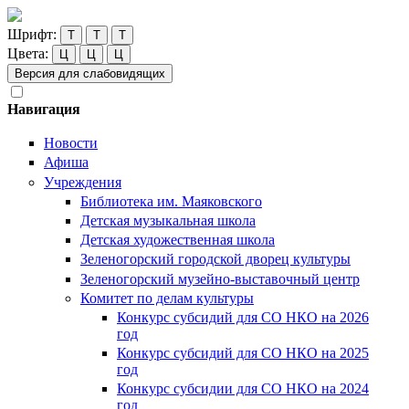
Шрифт:
Т
Т
Т
Цвета:
Ц
Ц
Ц
Версия для слабовидящих
Навигация
Новости
Афиша
Учреждения
Библиотека им. Маяковского
Детская музыкальная школа
Детская художественная школа
Зеленогорский городской дворец культуры
Зеленогорский музейно-выставочный центр
Комитет по делам культуры
Конкурс субсидий для СО НКО на 2026
год
Конкурс субсидий для СО НКО на 2025
год
Конкурс субсидии для СО НКО на 2024
год