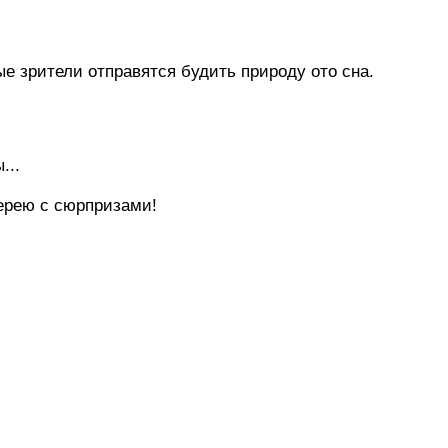
 зрители отправятся будить природу ото сна.
...
терею с сюрпризами!