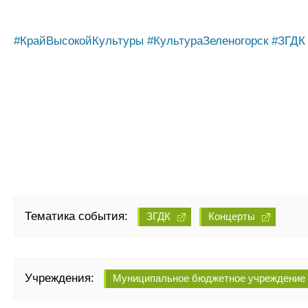
#КрайВысокойКультуры
#КультураЗеленогорск
#ЗГДК
Тематика события:
ЗГДК
Концерты
Учреждения:
Муниципальное бюджетное учреждение к