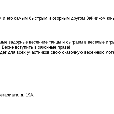
и его самым быстрым и озорным другом Зайчиком юные
ые задорные весенние танцы и сыграем в веселые игры
Весне вступить в законные права!
оведет для всех участников свою сказочную весеннюю ло
етариата, д. 19А.