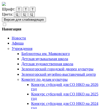
Шрифт:
Т
Т
Т
Цвета:
Ц
Ц
Ц
Версия для слабовидящих
Навигация
Новости
Афиша
Учреждения
Библиотека им. Маяковского
Детская музыкальная школа
Детская художественная школа
Зеленогорский городской дворец культуры
Зеленогорский музейно-выставочный центр
Комитет по делам культуры
Конкурс субсидий для СО НКО на 2026
год
Конкурс субсидий для СО НКО на 2025
год
Конкурс субсидии для СО НКО на 2024
год