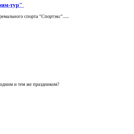
трим-тур"
мального спорта "Спортэкс".....
 одним и тем же праздником?