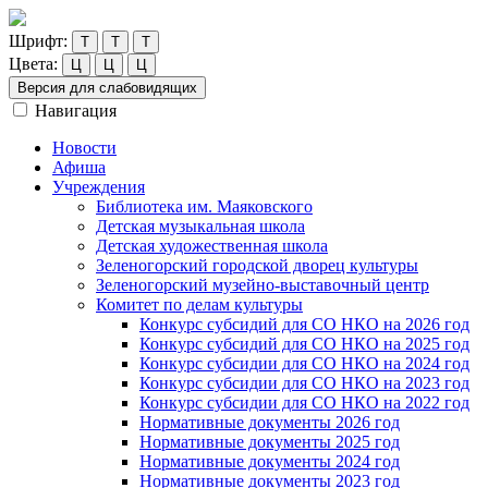
Шрифт:
Т
Т
Т
Цвета:
Ц
Ц
Ц
Версия для слабовидящих
Навигация
Новости
Афиша
Учреждения
Библиотека им. Маяковского
Детская музыкальная школа
Детская художественная школа
Зеленогорский городской дворец культуры
Зеленогорский музейно-выставочный центр
Комитет по делам культуры
Конкурс субсидий для СО НКО на 2026 год
Конкурс субсидий для СО НКО на 2025 год
Конкурс субсидии для СО НКО на 2024 год
Конкурс субсидии для СО НКО на 2023 год
Конкурс субсидии для СО НКО на 2022 год
Нормативные документы 2026 год
Нормативные документы 2025 год
Нормативные документы 2024 год
Нормативные документы 2023 год