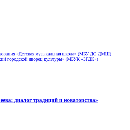
зования «Детская музыкальная школа» (МБУ ДО ДМШ)
кий городской дворец культуры» (МБУК «ЗГДК»)
ева: диалог традиций и новаторства»