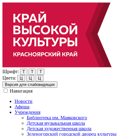
Шрифт:
Т
Т
Т
Цвета:
Ц
Ц
Ц
Версия для слабовидящих
Навигация
Новости
Афиша
Учреждения
Библиотека им. Маяковского
Детская музыкальная школа
Детская художественная школа
Зеленогорский городской дворец культуры