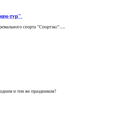
трим-тур"
мального спорта "Спортэкс".....
 одним и тем же праздником?