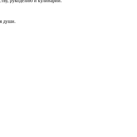
ству, рукоделию и кулинарии.
я души.