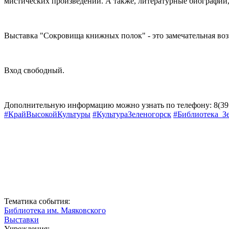
мистических произведений. А также, литературные биографии,
Выставка "Сокровища книжных полок" - это замечательная воз
Вход свободный.
Дополнительную информацию можно узнать по телефону: 8(391
#КрайВысокойКультуры
#КультураЗеленогорск
#Библиотека_З
Тематика события:
Библиотека им. Маяковского
Выставки
Учреждения: