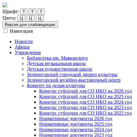
Шрифт:
Т
Т
Т
Цвета:
Ц
Ц
Ц
Версия для слабовидящих
Навигация
Новости
Афиша
Учреждения
Библиотека им. Маяковского
Детская музыкальная школа
Детская художественная школа
Зеленогорский городской дворец культуры
Зеленогорский музейно-выставочный центр
Комитет по делам культуры
Конкурс субсидий для СО НКО на 2026 год
Конкурс субсидий для СО НКО на 2025 год
Конкурс субсидии для СО НКО на 2024 год
Конкурс субсидии для СО НКО на 2023 год
Конкурс субсидии для СО НКО на 2022 год
Нормативные документы 2026 год
Нормативные документы 2025 год
Нормативные документы 2024 год
Нормативные документы 2023 год