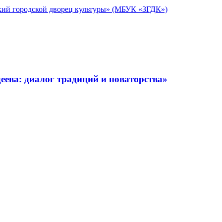
кий городской дворец культуры» (МБУК «ЗГДК»)
ева: диалог традиций и новаторства»