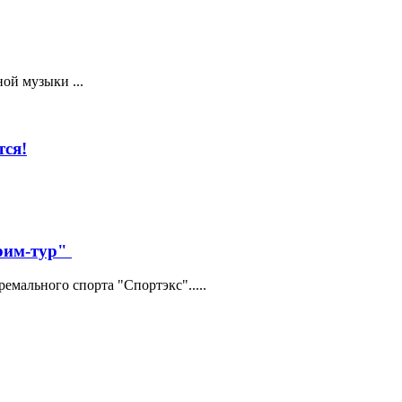
ой музыки ...
ся!
трим-тур"
мального спорта "Спортэкс".....