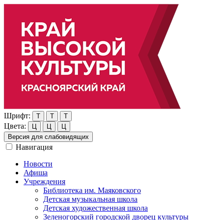
Шрифт:
Т
Т
Т
Цвета:
Ц
Ц
Ц
Версия для слабовидящих
Навигация
Новости
Афиша
Учреждения
Библиотека им. Маяковского
Детская музыкальная школа
Детская художественная школа
Зеленогорский городской дворец культуры