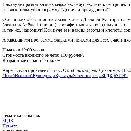
Накануне праздника всех мамочек, бабушек, тетей, сестричек и 
развлекательную программу "Девичьи премудрости".
О девичьих обязанностях с малых лет в Древней Руси зрителя
богатырь Алёша Попович) в эстафетных и хороводных играх.
А так же, напомнят! Как нужны и важны заботы и хлопоты со
А завершится программа сладкими призами для всех участник
Начало в 12:00 часов.
Стоимость входного билета: 100 рублей.
Возрастные ограничения: 0+
Адрес места проведения: пос. Октябрьский, ул. Диктатуры Прол
#КрайВысокойКультуры
#КультураЗеленогорск
#ЗГДК
#ЗЦНТ
Тематика события:
ЗГДК
Прочее