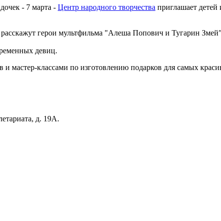
дочек - 7 марта -
Центр народного творчества
приглашает детей 
м расскажут герои мультфильма "Алеша Попович и Тугарин Змей
временных девиц.
ов и мастер-классами по изготовлению подарков для самых кра
етариата, д. 19А.