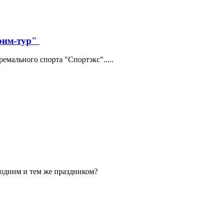
трим-тур"
мального спорта "Спортэкс".....
 одним и тем же праздником?