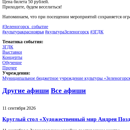
Цена билета 50 рублей.
Приходите, будем веселиться!
Напоминаем, что при посещении мероприятий сохраняется огр
#Зеленогорск_событие
#культуракрасноярья
#культураЗеленогорск
#ЗГДК
Тематика события:
ЗГДК
Выставки
Концерты
Обучение
Прочее
Учреждения:
Муниципальное бюджетное учреждение культуры «Зеленогорс
Другие афиши
Все афиши
11 сентября 2026
Круглый стол «Художественный мир Андрея Позде