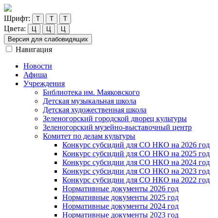
Шрифт:
Т
Т
Т
Цвета:
Ц
Ц
Ц
Версия для слабовидящих
Навигация
Новости
Афиша
Учреждения
Библиотека им. Маяковского
Детская музыкальная школа
Детская художественная школа
Зеленогорский городской дворец культуры
Зеленогорский музейно-выставочный центр
Комитет по делам культуры
Конкурс субсидий для СО НКО на 2026 год
Конкурс субсидий для СО НКО на 2025 год
Конкурс субсидии для СО НКО на 2024 год
Конкурс субсидии для СО НКО на 2023 год
Конкурс субсидии для СО НКО на 2022 год
Нормативные документы 2026 год
Нормативные документы 2025 год
Нормативные документы 2024 год
Нормативные документы 2023 год