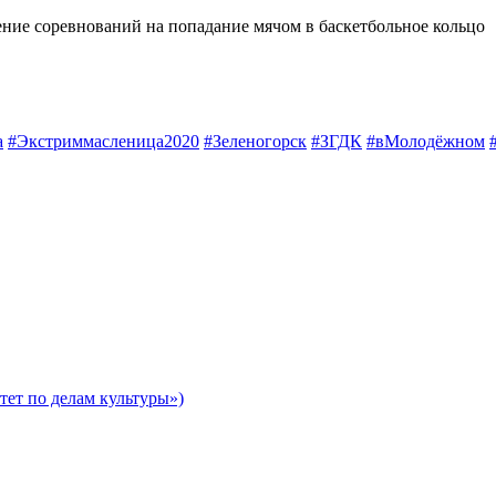
ение соревнований на попадание мячом в баскетбольное кольцо
а
#Экстриммасленица2020
#Зеленогорск
#ЗГДК
#вМолодёжном
ет по делам культуры»)