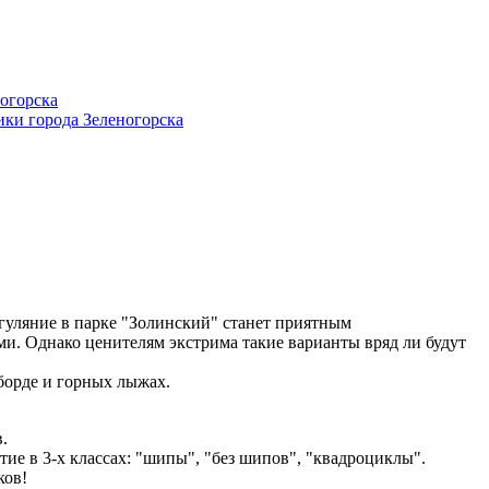
 гуляние в парке "Золинский" станет приятным
и. Однако ценителям экстрима такие варианты вряд ли будут
борде и горных лыжах.
.
ие в 3-х классах: "шипы", "без шипов", "квадроциклы".
ков!