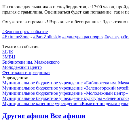
На склоне для лыжников и сноубордистов, с 17:00 часов, про
прыгая с трамплина. Оцениваться будет как попадание, так и
Ох уж эти экстремалы! Взрывные и бесстрашные. Здесь точно н
#Зеленогорск_событие
#ExtremeZone
-
#ParkZolinskiy
#культуракрасноярья
#культураЗе
Тематика события:
ЗГДК
ЗМВЦ
Библиотека им. Маяковского
Молодежный центр
Фестивали и праздники
Учреждения:
Муниципальное бюджетное учреждение «Библиотека им. Маяк
Муниципальное бюджетное учреждение «Зеленогорский музе
Муниципальное бюджетное учреждение «Молодёжный центр»
Муниципальное бюджетное учреждение культуры «Зеленогорс
Муниципальное казенное учреждение «Комитет по делам культ
Другие афиши
Все афиши