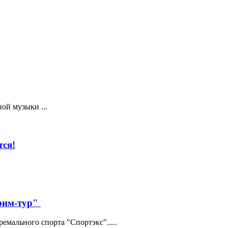
ой музыки ...
ся!
трим-тур"
мального спорта "Спортэкс".....