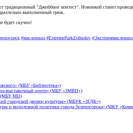
йдет традиционный "Джиббинг контест". Новинкой станет провед
 параллельно выполненный трюк.
е будет скучно!
леногорск
#масленица
#ExtremeParkZolinskiy
#Экстриммаслениц
овского» (МБУ «Библиотека»)
йно-выставочный центр» (МБУ «ЗМВЦ»)
 (МБУ МЦ)
кий городской дворец культуры» (МБУК «ЗГДК»)
уры и молодежной политики города Зеленогорска» (МКУ «Комит