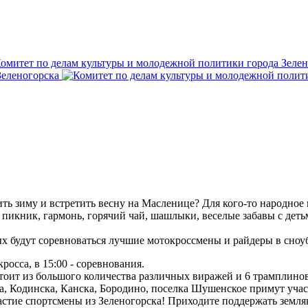
ить зиму и встретить весну на Масленице? Для кого-то народное
икник, гармонь, горячий чай, шашлыки, веселые забавы с детьм
х будут соревноваться лучшие мотокроссмены и райдеры в сноу
росса, в 15:00 - соревнования.
стоит из большого количества различных виражей и 6 трамплинов
а, Кодинска, Канска, Бородино, поселка Шушенское примут участ
астие спортсмены из Зеленогорска! Приходите поддержать земля