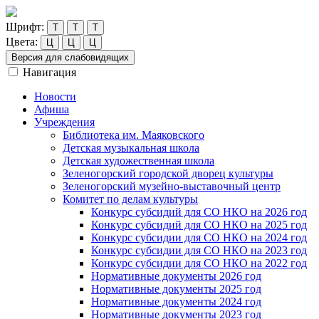
Шрифт:
Т
Т
Т
Цвета:
Ц
Ц
Ц
Версия для слабовидящих
Навигация
Новости
Афиша
Учреждения
Библиотека им. Маяковского
Детская музыкальная школа
Детская художественная школа
Зеленогорский городской дворец культуры
Зеленогорский музейно-выставочный центр
Комитет по делам культуры
Конкурс субсидий для СО НКО на 2026 год
Конкурс субсидий для СО НКО на 2025 год
Конкурс субсидии для СО НКО на 2024 год
Конкурс субсидии для СО НКО на 2023 год
Конкурс субсидии для СО НКО на 2022 год
Нормативные документы 2026 год
Нормативные документы 2025 год
Нормативные документы 2024 год
Нормативные документы 2023 год