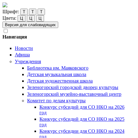
Шрифт:
Т
Т
Т
Цвета:
Ц
Ц
Ц
Версия для слабовидящих
Навигация
Новости
Афиша
Учреждения
Библиотека им. Маяковского
Детская музыкальная школа
Детская художественная школа
Зеленогорский городской дворец культуры
Зеленогорский музейно-выставочный центр
Комитет по делам культуры
Конкурс субсидий для СО НКО на 2026
год
Конкурс субсидий для СО НКО на 2025
год
Конкурс субсидии для СО НКО на 2024
год