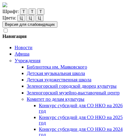
Шрифт:
Т
Т
Т
Цвета:
Ц
Ц
Ц
Версия для слабовидящих
Навигация
Новости
Афиша
Учреждения
Библиотека им. Маяковского
Детская музыкальная школа
Детская художественная школа
Зеленогорский городской дворец культуры
Зеленогорский музейно-выставочный центр
Комитет по делам культуры
Конкурс субсидий для СО НКО на 2026
год
Конкурс субсидий для СО НКО на 2025
год
Конкурс субсидии для СО НКО на 2024
год