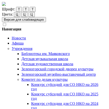
Шрифт:
Т
Т
Т
Цвета:
Ц
Ц
Ц
Версия для слабовидящих
Навигация
Новости
Афиша
Учреждения
Библиотека им. Маяковского
Детская музыкальная школа
Детская художественная школа
Зеленогорский городской дворец культуры
Зеленогорский музейно-выставочный центр
Комитет по делам культуры
Конкурс субсидий для СО НКО на 2026
год
Конкурс субсидий для СО НКО на 2025
год
Конкурс субсидии для СО НКО на 2024
год