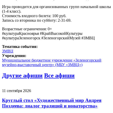
Игра проводится для организованных групп начальной школы
(1-4 класс).
Стоимость входного билета: 100 руб.
Запись со вторника по субботу: 2-31-69.
Возрастные ограничения: 0+
#культураКрасноярья #КрайВысокойКультуры
#культураЗеленогорск #ЗеленогорскийМузей #ЗМВЦ
Тематика события:
ЗМВЦ
Учреждения:
Муниципальное бюджетное учреждение «Зеленогорский
музейно-выставочный центр» (МБУ «ЗМВЦ»)
Другие афиши
Все афиши
11 сентября 2026
Круглый стол «Художественный мир Андрея
Поздеева: диалог традиций и новаторства»