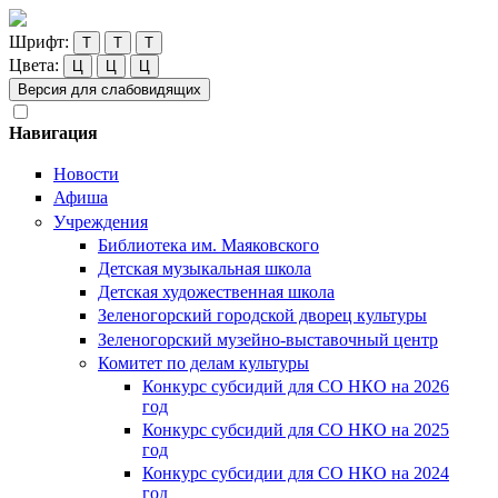
Шрифт:
Т
Т
Т
Цвета:
Ц
Ц
Ц
Версия для слабовидящих
Навигация
Новости
Афиша
Учреждения
Библиотека им. Маяковского
Детская музыкальная школа
Детская художественная школа
Зеленогорский городской дворец культуры
Зеленогорский музейно-выставочный центр
Комитет по делам культуры
Конкурс субсидий для СО НКО на 2026
год
Конкурс субсидий для СО НКО на 2025
год
Конкурс субсидии для СО НКО на 2024
год