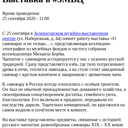
Время проведения:
25 сентября 2020 - 11:00
С 25 сентября в
Зеленогорском музейно-выставочном
центре
(ул. Набережная, д. 44) начнет работу выставка «О
самоварах и не только…», представляющая коллекцию
этнографии из музейных фондов и частого собрания
коллекционера Михаила Бербы.
Чаепитие с самоваром ассоциируется у нас с исконно русской
традицией. Сразу представляется изба, где тихо потрескивают
дрова в печи, теплится лампадка, а на столе стоит заведенный
самовар с крутым кипятком и заварником с ароматным чаем.
К самовару в России всегда относились с особым трепетом.
Он был не обычной принадлежностью домашнего хозяйства, а
своеобразным олицетворением достатка, семейного уюта,
благополучия. Его включали в приданое, передавали по
наследству, дарили. Тщательно начищенный, он красовался на
самом видном и почётном месте в комнате.
На выставке представлены предметы, связанные с историей
русского чаепития: разнообразные самовары XIX – XX веков