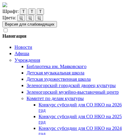
Шрифт:
Т
Т
Т
Цвета:
Ц
Ц
Ц
Версия для слабовидящих
Навигация
Новости
Афиша
Учреждения
Библиотека им. Маяковского
Детская музыкальная школа
Детская художественная школа
Зеленогорский городской дворец культуры
Зеленогорский музейно-выставочный центр
Комитет по делам культуры
Конкурс субсидий для СО НКО на 2026
год
Конкурс субсидий для СО НКО на 2025
год
Конкурс субсидии для СО НКО на 2024
год