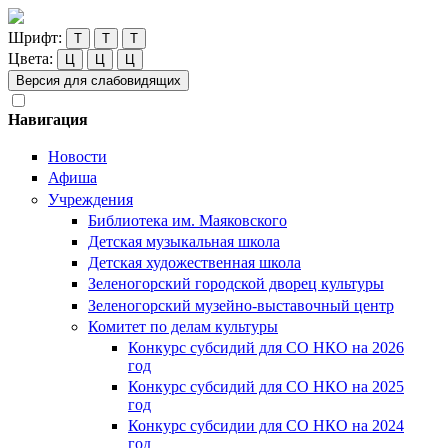
Шрифт:
Т
Т
Т
Цвета:
Ц
Ц
Ц
Версия для слабовидящих
Навигация
Новости
Афиша
Учреждения
Библиотека им. Маяковского
Детская музыкальная школа
Детская художественная школа
Зеленогорский городской дворец культуры
Зеленогорский музейно-выставочный центр
Комитет по делам культуры
Конкурс субсидий для СО НКО на 2026
год
Конкурс субсидий для СО НКО на 2025
год
Конкурс субсидии для СО НКО на 2024
год