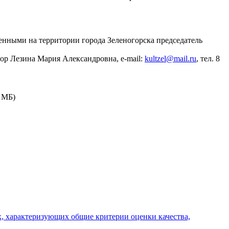
нными на территории города Зеленогорска председатель
ор Лезина Мария Александровна, e-mail:
kultzel@mail.ru
, тел. 8
3 МБ)
, характеризующих общие критерии оценки качества,