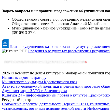
Задать вопросы и направить предложения об улучшении кач
Общественному совету по проведению независимой оценк
Общественного совета Борисенко Анатолий Михайлович 8
Муниципальное казенное учреждение «Комитет по делам 
(39169) 3-37-0.
План по улучшению качества оказания услуг учреждениями
Сведения о результатах рассмотрения результат
2026 © Комитет по делам культуры и молодежной политики го
Написать администратору
Министерство культуры Красноярского края
Агентство молодежной политики и реализации программ общес
Администрация ЗАТО г. Зеленогорска
Культура 24 – информационный портал о культуре Красноярско
Ресурсный центр
Положение, проекты, деятельность
Перечень НКО, контактные
установленных органами исполнительной власти
Информация 