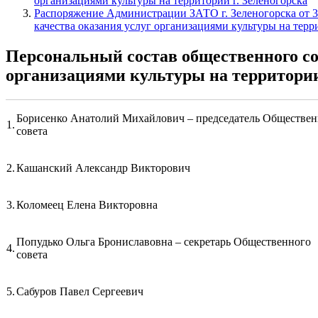
организациями культуры на территории г. Зеленогорска
Распоряжение Администрации ЗАТО г. Зеленогорска от 3
качества оказания услуг организациями культуры на терр
Персональный состав общественного со
организациями культуры на территории
Борисенко Анатолий Михайлович – председатель Обществен
1.
совета
2.
Кашанский Александр Викторович
3.
Коломеец Елена Викторовна
Попудько Ольга Брониславовна – секретарь Общественного
4.
совета
5.
Сабуров Павел Сергеевич